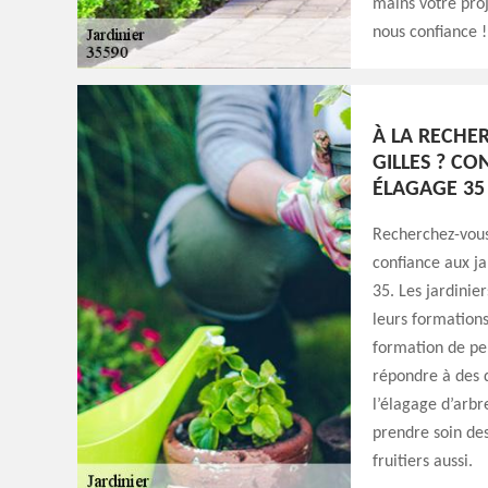
mains votre proj
nous confiance !
À LA RECHE
GILLES ? CO
ÉLAGAGE 35
Recherchez-vous 
confiance aux ja
35. Les jardinie
leurs formations
formation de pe
répondre à des 
l’élagage d’arbr
prendre soin des
fruitiers aussi.