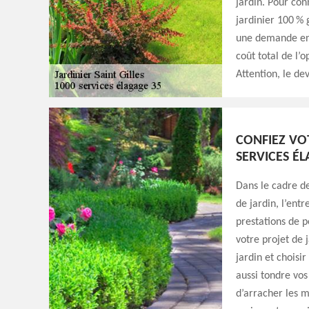
jardin. Pour conn
jardinier 100 % g
une demande en 
coût total de l’
Attention, le de
CONFIEZ VO
SERVICES É
Dans le cadre de
de jardin, l’ent
prestations de p
votre projet de 
jardin et choisi
aussi tondre vos
d’arracher les m