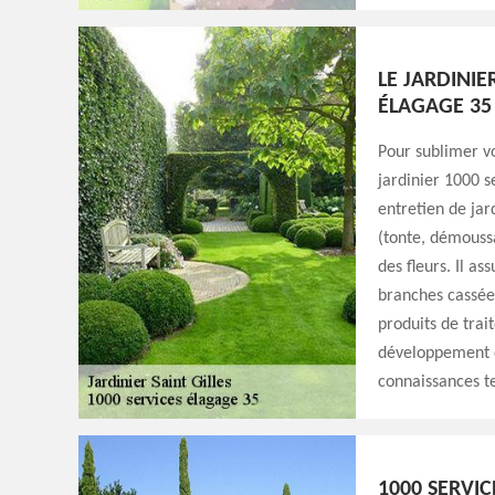
LE JARDINIE
ÉLAGAGE 35
Pour sublimer vo
jardinier 1000 s
entretien de jar
(tonte, démoussa
des fleurs. Il as
branches cassées
produits de trait
développement et
connaissances t
1000 SERVIC