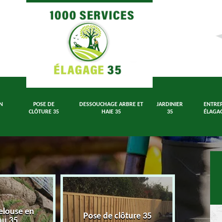
N
POSE DE
DESSOUCHAGE ARBRE ET
JARDINIER
ENTREP
CLÔTURE 35
HAIE 35
35
ÉLAGAG
elouse en
Dessouch
Pose de clôture 35
au 35