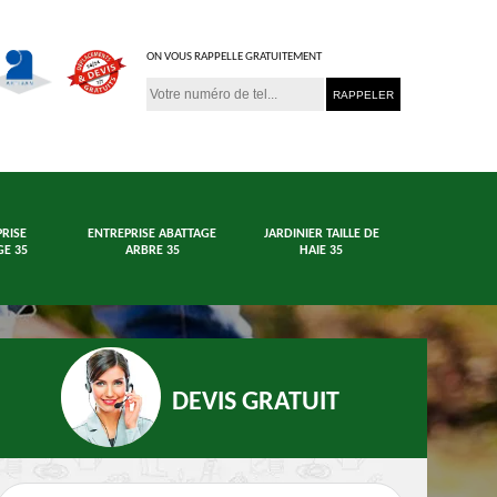
ON VOUS RAPPELLE GRATUITEMENT
RISE
ENTREPRISE ABATTAGE
JARDINIER TAILLE DE
E 35
ARBRE 35
HAIE 35
DEVIS GRATUIT
age arbre et haie
Jardinier 35
En
35