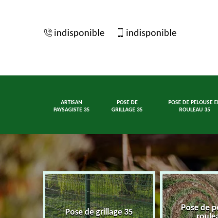
indisponible
indisponible
ARTISAN
POSE DE
POSE DE PELOUSE E
PAYSAGISTE 35
GRILLAGE 35
ROULEAU 35
Pose de p
ste 35
Pose de grillage 35
roule