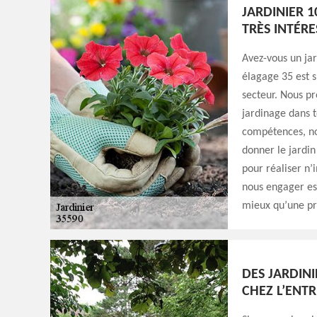
JARDINIER 1
TRÈS INTÉR
Avez-vous un jar
élagage 35 est s
secteur. Nous pr
jardinage dans t
compétences, no
donner le jardi
pour réaliser n’
nous engager est
mieux qu’une pre
DES JARDINI
CHEZ L’ENTR