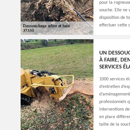
pour la rogneuse
souche. Elle ne 
disposition de 
effectuer cette
UN DESSOUC
À FAIRE, DE
SERVICES É
1000 services él
d’entretien d’esp
d’aménagement p
professionnels q
interventions de
en place différen
taille de la sou