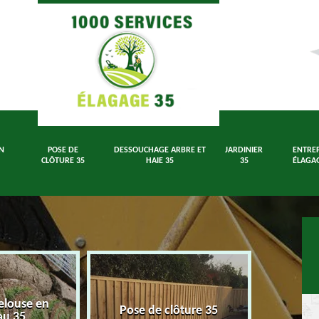
N
POSE DE
DESSOUCHAGE ARBRE ET
JARDINIER
ENTREP
CLÔTURE 35
HAIE 35
35
ÉLAGAG
elouse en
Dessouch
Pose de clôture 35
au 35