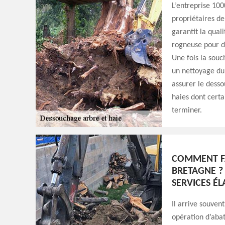
L’entreprise 100
propriétaires de
garantit la quali
rogneuse pour de
Une fois la souc
un nettoyage du
assurer le dess
haies dont certai
terminer.
COMMENT FA
BRETAGNE ? 
SERVICES É
Il arrive souven
opération d’abat