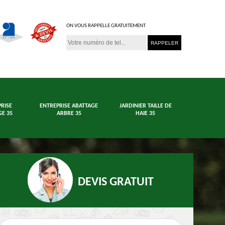
ON VOUS RAPPELLE GRATUITEMENT
RISE
ENTREPRISE ABATTAGE
JARDINIER TAILLE DE
E 35
ARBRE 35
HAIE 35
DEVIS GRATUIT
age arbre et haie
Jardinier 35
En
35