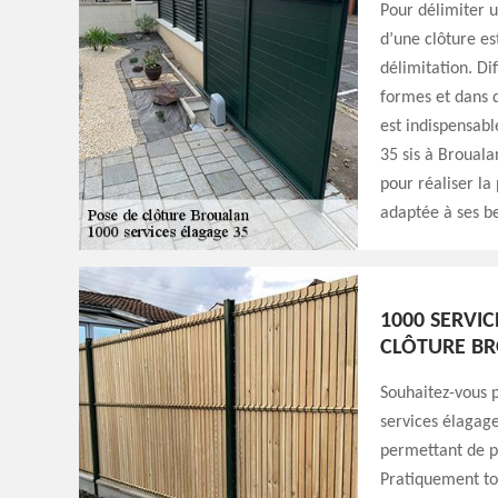
Pour délimiter u
d’une clôture est
délimitation. Di
formes et dans d
est indispensabl
35 sis à Brouala
pour réaliser la
adaptée à ses be
1000 SERVIC
CLÔTURE BR
Souhaitez-vous p
services élagag
permettant de pr
Pratiquement to