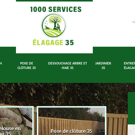
N
POSE DE
DESSOUCHAGE ARBRE ET
JARDINIER
ENTREP
CLÔTURE 35
HAIE 35
35
ÉLAGAG
elouse en
Dessouch
Pose de clôture 35
au 35