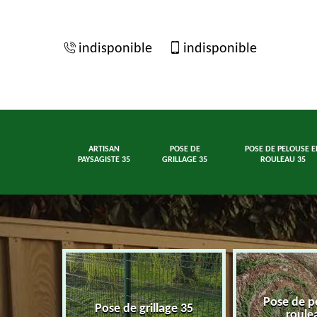
indisponible
indisponible
ARTISAN
POSE DE
POSE DE PELOUSE E
PAYSAGISTE 35
GRILLAGE 35
ROULEAU 35
Pose de p
ste 35
Pose de grillage 35
roule