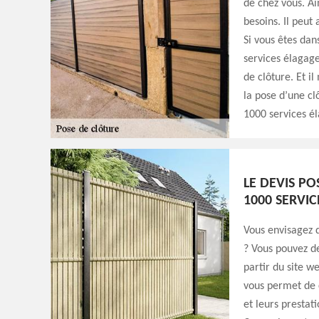
de chez vous. Ai
besoins. Il peut
Si vous êtes da
services élagage
de clôture. Et i
la pose d’une clô
1000 services é
LE DEVIS PO
1000 SERVIC
Vous envisagez 
? Vous pouvez d
partir du site we
vous permet de c
et leurs prestati