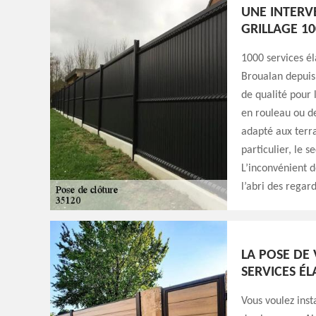
UNE INTERV
GRILLAGE 1
1000 services él
Broualan depuis
de qualité pour l
en rouleau ou d
adapté aux terra
particulier, le 
L’inconvénient de
l’abri des regar
LA POSE DE 
SERVICES É
Vous voulez insta