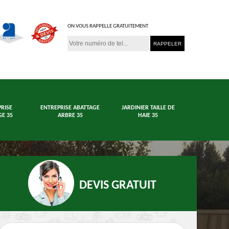
ON VOUS RAPPELLE GRATUITEMENT
RISE
ENTREPRISE ABATTAGE
JARDINIER TAILLE DE
E 35
ARBRE 35
HAIE 35
DEVIS GRATUIT
age arbre et haie
Jardinier 35
En
35