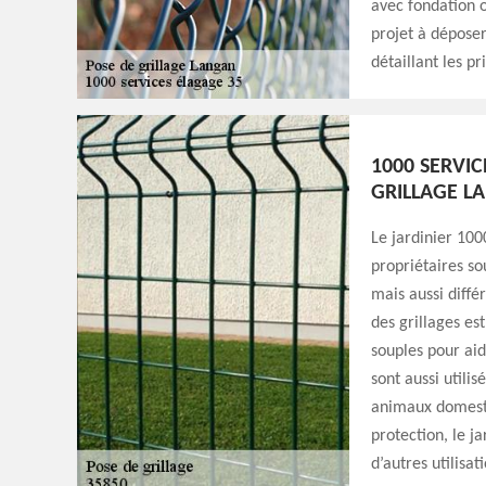
avec fondation o
projet à dépose
détaillant les pr
1000 SERVIC
GRILLAGE L
Le jardinier 100
propriétaires sou
mais aussi différ
des grillages est 
souples pour aid
sont aussi utili
animaux domesti
protection, le ja
d’autres utilisat