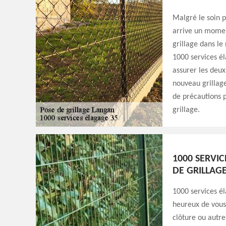
Malgré le soin pr
arrive un momen
grillage dans le
1000 services é
assurer les deux
nouveau grillag
de précautions p
grillage.
1000 SERVIC
DE GRILLAG
1000 services él
heureux de vous 
clôture ou autre,