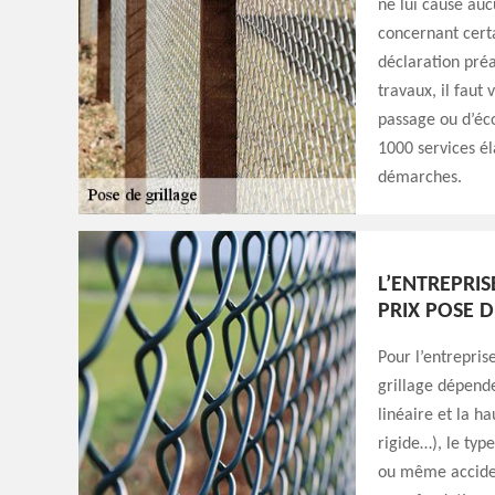
ne lui cause auc
concernant certa
déclaration préa
travaux, il faut 
passage ou d’éco
1000 services él
démarches.
L’ENTREPRIS
PRIX POSE 
Pour l’entrepris
grillage dépende
linéaire et la ha
rigide…), le typ
ou même accident