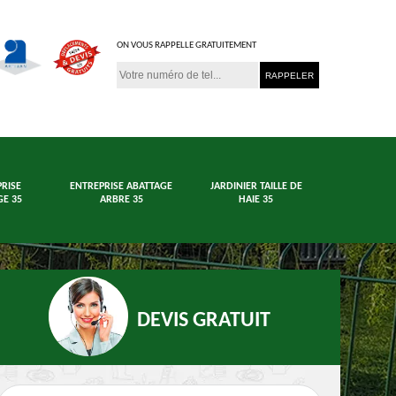
ON VOUS RAPPELLE GRATUITEMENT
RISE
ENTREPRISE ABATTAGE
JARDINIER TAILLE DE
E 35
ARBRE 35
HAIE 35
DEVIS GRATUIT
age arbre et haie
Jardinier 35
En
35