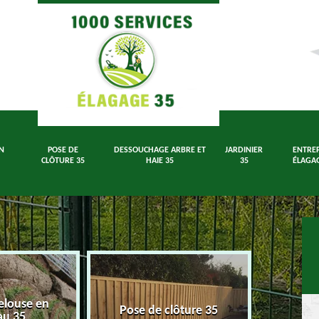
N
POSE DE
DESSOUCHAGE ARBRE ET
JARDINIER
ENTREP
CLÔTURE 35
HAIE 35
35
ÉLAGAG
elouse en
Dessouch
Pose de clôture 35
au 35