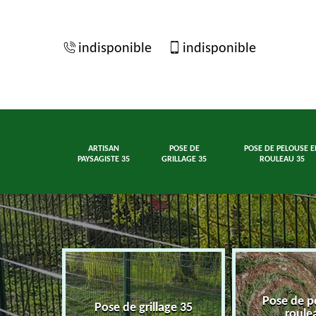
indisponible
indisponible
ARTISAN
POSE DE
POSE DE PELOUSE E
PAYSAGISTE 35
GRILLAGE 35
ROULEAU 35
Pose de p
ste 35
Pose de grillage 35
roule