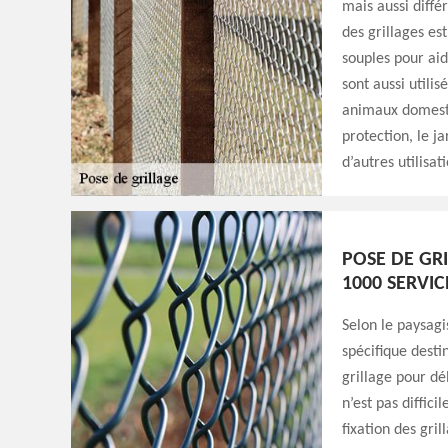
mais aussi différ
des grillages est 
souples pour aid
sont aussi utili
animaux domesti
protection, le ja
d’autres utilisat
POSE DE GRI
1000 SERVIC
Selon le paysagi
spécifique destin
grillage pour dél
n’est pas diffici
fixation des gril