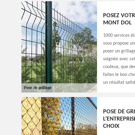
POSEZ VOTR
MONT DOL
1000 services él
vous propose un
poser un grillag
soignée avec cet
couteux, que dem
faites le bon ch
un résultat satis
POSE DE GR
L’ENTREPRIS
CHOIX