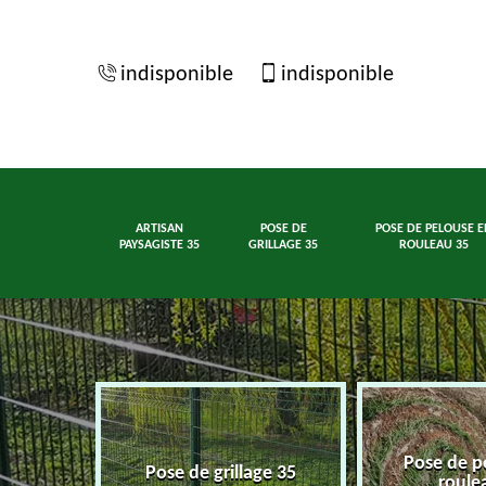
indisponible
indisponible
ARTISAN
POSE DE
POSE DE PELOUSE E
PAYSAGISTE 35
GRILLAGE 35
ROULEAU 35
Pose de p
ste 35
Pose de grillage 35
roule