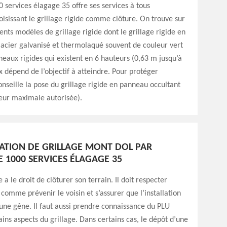
0 services élagage 35 offre ses services à tous
oisissant le grillage rigide comme clôture. On trouve sur
ents modèles de grillage rigide dont le grillage rigide en
n acier galvanisé et thermolaqué souvent de couleur vert
neaux rigides qui existent en 6 hauteurs (0,63 m jusqu’à
x dépend de l’objectif à atteindre. Pour protéger
conseille la pose du grillage rigide en panneau occultant
eur maximale autorisée).
LATION DE GRILLAGE MONT DOL PAR
E 1000 SERVICES ÉLAGAGE 35
 a le droit de clôturer son terrain. Il doit respecter
 comme prévenir le voisin et s’assurer que l’installation
une gêne. Il faut aussi prendre connaissance du PLU
ins aspects du grillage. Dans certains cas, le dépôt d’une