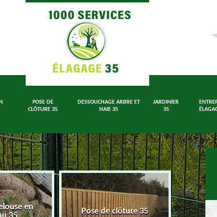
N
POSE DE
DESSOUCHAGE ARBRE ET
JARDINIER
ENTREP
CLÔTURE 35
HAIE 35
35
ÉLAGAG
elouse en
Dessouch
Pose de clôture 35
au 35