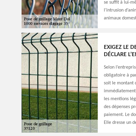
se suffit à lui-
l’intrusion d’an
animaux domest
EXIGEZ LE 
DÉCLARE L’E
Selon l’entrepri
obligatoire à pa
soit le montant 
immédiatement le
les mentions lég
des dépenses pré
paiement. Le doc
Elle dresse un d