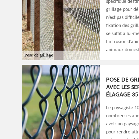
spécifique destin
grillage pour dél
n’est pas diffici
fixation des gril
se suffit à lui-
l’intrusion d’an
animaux domest
POSE DE GRI
AVEC LES SE
ÉLAGAGE 35
Le paysagiste 10
nombreuses année
avoir un paysage
pour rendre attr