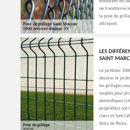
entourent les bâ
ne transforme le
la pose du grill
attrayant.
LES DIFFÉRE
SAINT MARC
Le jardinier 100
décorer le jardin
les grillages soup
souples pour pro
domestiques (cha
propriétés) ont 
chers et font l’a
blocs de fleurs.