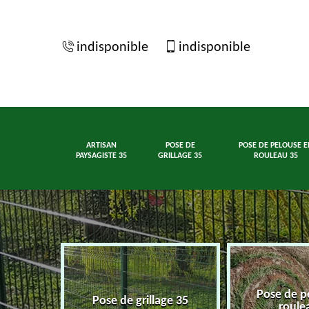
indisponible
indisponible
ARTISAN
POSE DE
POSE DE PELOUSE E
PAYSAGISTE 35
GRILLAGE 35
ROULEAU 35
Pose de p
ste 35
Pose de grillage 35
roule