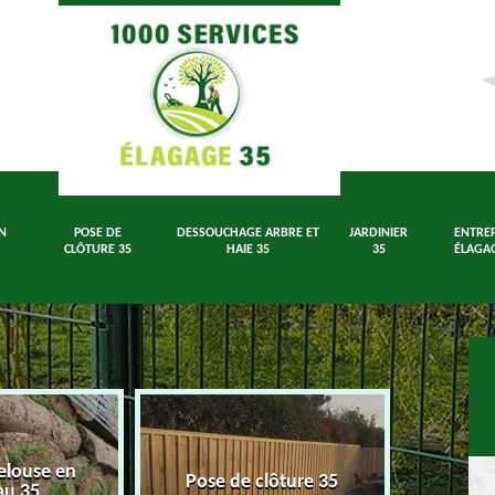
N
POSE DE
DESSOUCHAGE ARBRE ET
JARDINIER
ENTREP
CLÔTURE 35
HAIE 35
35
ÉLAGAG
elouse en
Dessouch
Pose de clôture 35
au 35