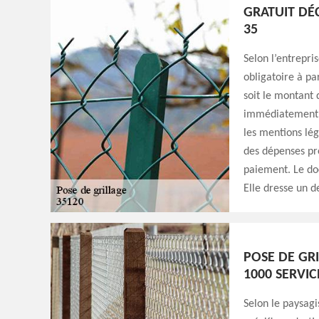
GRATUIT DÉC
35
Selon l’entrepri
obligatoire à pa
soit le montant 
immédiatement le
les mentions lég
des dépenses pré
paiement. Le doc
Elle dresse un d
POSE DE GRI
1000 SERVIC
Selon le paysagi