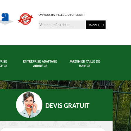
ON VOUS RAPPELLE GRATUITEMENT
RISE
ENTREPRISE ABATTAGE
JARDINIER TAILLE DE
E 35
ARBRE 35
HAIE 35
DEVIS GRATUIT
age arbre et haie
Jardinier 35
En
35