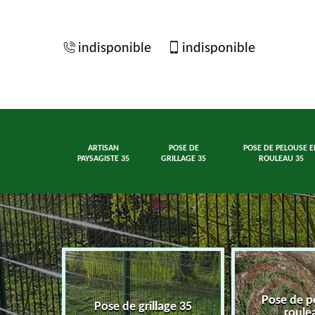
indisponible
indisponible
ARTISAN
POSE DE
POSE DE PELOUSE E
PAYSAGISTE 35
GRILLAGE 35
ROULEAU 35
Pose de p
ste 35
Pose de grillage 35
roule