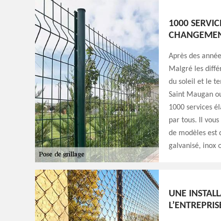
1000 SERVIC
CHANGEMENT
Après des années
Malgré les diffé
du soleil et le t
Saint Maugan ou 
1000 services é
par tous. Il vous
de modèles est d
galvanisé, inox
UNE INSTAL
L’ENTREPRIS