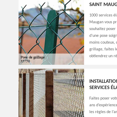
SAINT MAU
1000 services él
Maugan vous pro
souhaitez poser 
d’une pose soign
moins couteux, q
grillage, faites
obtiendrez un ré
INSTALLATIO
SERVICES ÉL
Faites poser vot
ans d’expérience
les règles de l’a