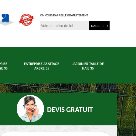
ON VOUS RAPPELLE GRATUITEMENT
RISE
ENTREPRISE ABATTAGE
JARDINIER TAILLE DE
E 35
ARBRE 35
HAIE 35
DEVIS GRATUIT
age arbre et haie
Jardinier 35
En
35