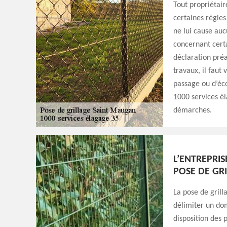
Tout propriétaire
certaines règles
ne lui cause auc
concernant certa
déclaration préa
travaux, il faut 
passage ou d’éco
1000 services él
démarches.
L’ENTREPRIS
POSE DE GRI
La pose de grill
délimiter un dom
disposition des p