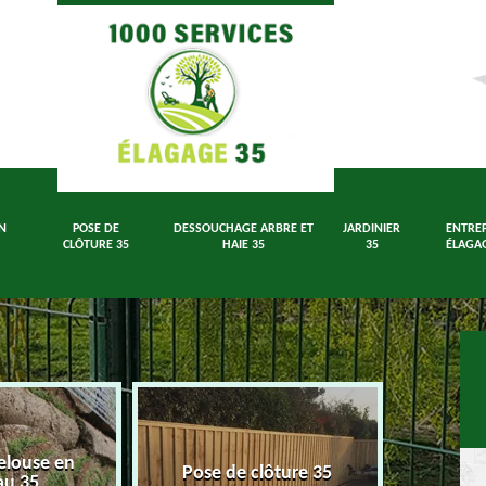
N
POSE DE
DESSOUCHAGE ARBRE ET
JARDINIER
ENTREP
CLÔTURE 35
HAIE 35
35
ÉLAGAG
elouse en
Dessouch
Pose de clôture 35
au 35