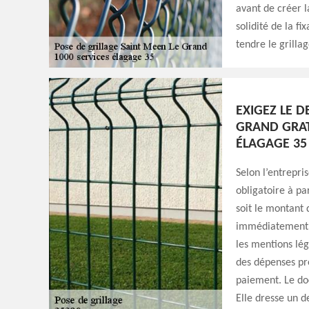
avant de créer l
solidité de la fi
tendre le grillag
EXIGEZ LE D
GRAND GRATU
ÉLAGAGE 35
Selon l’entrepri
obligatoire à pa
soit le montant 
immédiatement le
les mentions lég
des dépenses pré
paiement. Le doc
Elle dresse un d