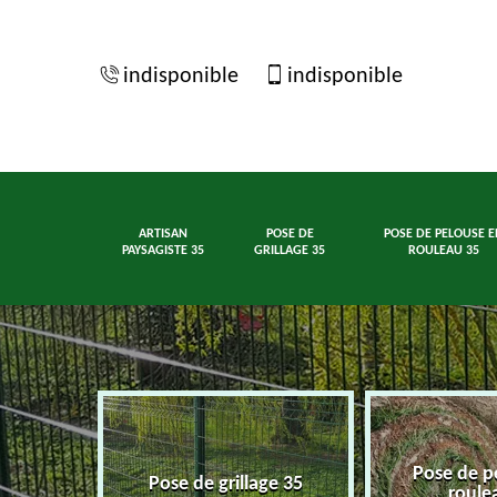
indisponible
indisponible
ARTISAN
POSE DE
POSE DE PELOUSE E
PAYSAGISTE 35
GRILLAGE 35
ROULEAU 35
Pose de p
ste 35
Pose de grillage 35
roule