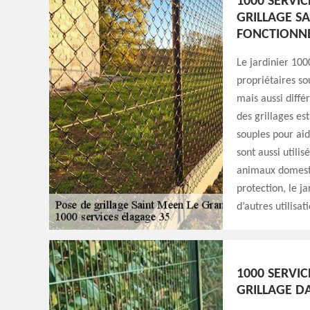
1000 SERVIC
GRILLAGE S
FONCTIONNE
Le jardinier 100
propriétaires sou
mais aussi différ
des grillages est 
souples pour aid
sont aussi utili
animaux domesti
protection, le ja
d’autres utilisat
1000 SERVIC
GRILLAGE DA