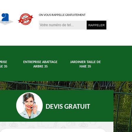
ON VOUS RAPPELLE GRATUITEMENT
RISE
ENTREPRISE ABATTAGE
JARDINIER TAILLE DE
E 35
ARBRE 35
HAIE 35
DEVIS GRATUIT
age arbre et haie
Jardinier 35
En
35