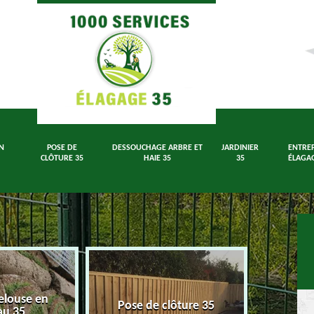
N
POSE DE
DESSOUCHAGE ARBRE ET
JARDINIER
ENTREP
CLÔTURE 35
HAIE 35
35
ÉLAGAG
elouse en
Dessouch
Pose de clôture 35
au 35