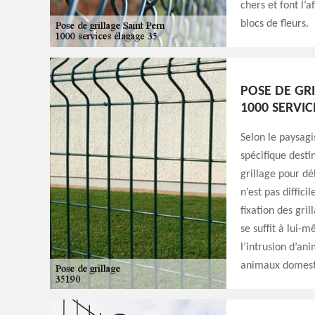
chers et font l’a
blocs de fleurs.
POSE DE GRI
1000 SERVIC
Selon le paysagi
spécifique destin
grillage pour dél
n’est pas diffici
fixation des gril
se suffit à lui-
l’intrusion d’an
animaux domest