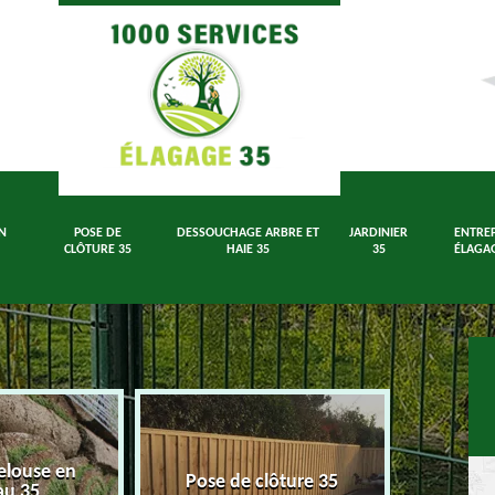
N
POSE DE
DESSOUCHAGE ARBRE ET
JARDINIER
ENTREP
CLÔTURE 35
HAIE 35
35
ÉLAGAG
elouse en
Dessouch
Pose de clôture 35
au 35