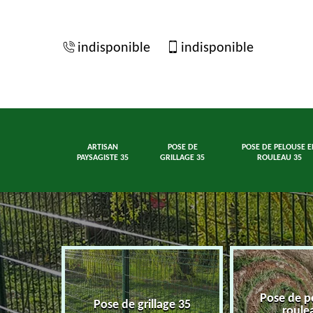
indisponible
indisponible
ARTISAN
POSE DE
POSE DE PELOUSE E
PAYSAGISTE 35
GRILLAGE 35
ROULEAU 35
Pose de p
ste 35
Pose de grillage 35
roule