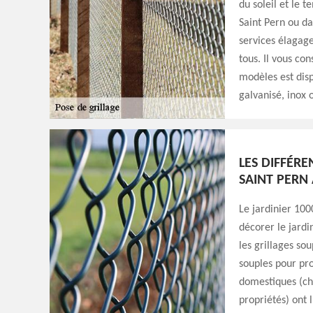
du soleil et le t
Saint Pern ou da
services élagag
tous. Il vous con
modèles est disp
galvanisé, inox
LES DIFFÉRE
SAINT PERN 
Le jardinier 100
décorer le jardin
les grillages soup
souples pour pro
domestiques (cha
propriétés) ont 