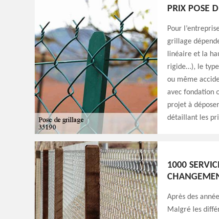
PRIX POSE D
Pour l’entrepris
grillage dépende
linéaire et la ha
rigide…), le typ
ou même accident
avec fondation o
projet à dépose
détaillant les pr
1000 SERVIC
CHANGEMENT
Après des années
Malgré les diffé