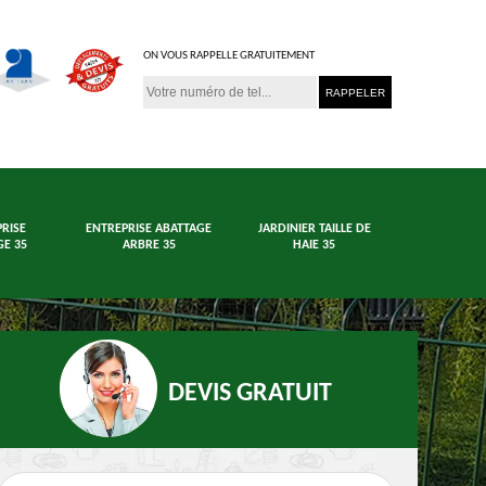
ON VOUS RAPPELLE GRATUITEMENT
RISE
ENTREPRISE ABATTAGE
JARDINIER TAILLE DE
E 35
ARBRE 35
HAIE 35
DEVIS GRATUIT
age arbre et haie
Jardinier 35
En
35