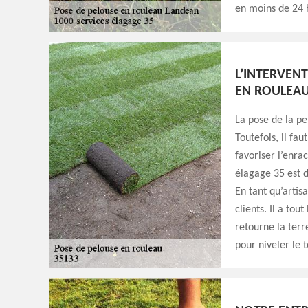
en moins de 24 h
L’INTERVEN
EN ROULEAU
La pose de la pe
Toutefois, il fa
favoriser l’enra
élagage 35 est d
En tant qu’artis
clients. Il a tou
retourne la terr
pour niveler le 