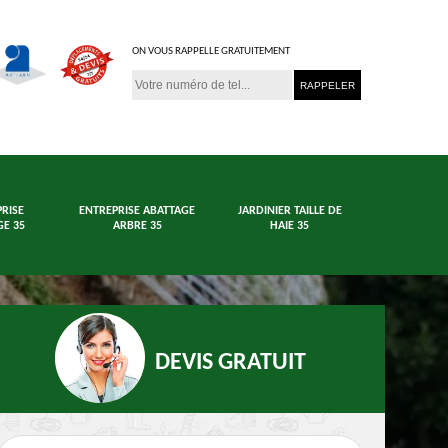
ON VOUS RAPPELLE GRATUITEMENT
RISE
ENTREPRISE ABATTAGE
JARDINIER TAILLE DE
E 35
ARBRE 35
HAIE 35
DEVIS GRATUIT
age arbre et haie
Jardinier 35
En
35