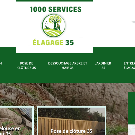
N
POSE DE
DESSOUCHAGE ARBRE ET
JARDINIER
ENTREP
CLÔTURE 35
HAIE 35
35
ÉLAGAG
elouse en
Dessouch
Pose de clôture 35
au 35