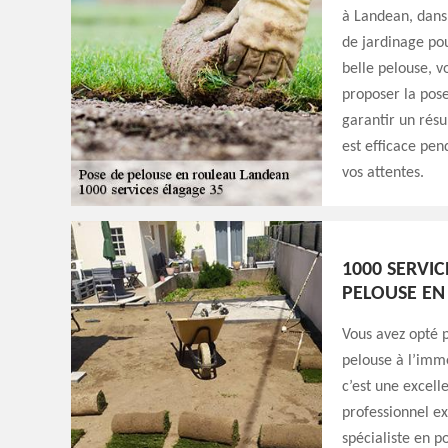
à Landean, dans 
de jardinage pou
belle pelouse, v
proposer la pose
garantir un résu
est efficace pen
vos attentes.
1000 SERVIC
PELOUSE EN
Vous avez opté p
pelouse à l’imm
c’est une excell
professionnel e
spécialiste en 