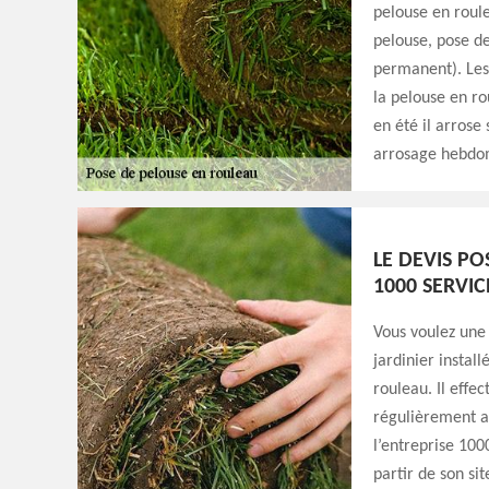
pelouse en roule
pelouse, pose de
permanent). Les
la pelouse en ro
en été il arros
arrosage hebdoma
LE DEVIS P
1000 SERVIC
Vous voulez une 
jardinier instal
rouleau. Il effec
régulièrement ap
l’entreprise 10
partir de son sit