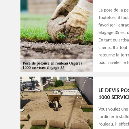
La pose de la pe
Toutefois, il fa
favoriser l’enra
élagage 35 est d
En tant qu’artis
clients. Il a tou
retourne la terr
pour niveler le 
LE DEVIS P
1000 SERVIC
Vous voulez une 
jardinier instal
rouleau. Il effec