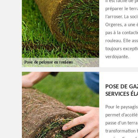
Il est facile de 
préparer le terr
l’arroser. La soc
Orgeres, a une é
pas à la contact
rouleau. Elle as
toujours excepti
verdoyante.
POSE DE GA
SERVICES É
Pour le paysagis
permet d’accélé
passe d’un terra
transformation t