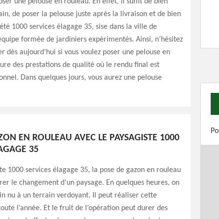
poser une pelouse en rouleau. En effet, il suffit de bien
ain, de poser la pelouse juste après la livraison et de bien
iété 1000 services élagage 35, sise dans la ville de
quipe formée de jardiniers expérimentés. Ainsi, n’hésitez
er dès aujourd’hui si vous voulez poser une pelouse en
sure des prestations de qualité où le rendu final est
onnel. Dans quelques jours, vous aurez une pelouse
Po
ZON EN ROULEAU AVEC LE PAYSAGISTE 1000
LAGAGE 35
te 1000 services élagage 35, la pose de gazon en rouleau
rer le changement d’un paysage. En quelques heures, on
in nu à un terrain verdoyant. Il peut réaliser cette
oute l’année. Et le fruit de l’opération peut durer des