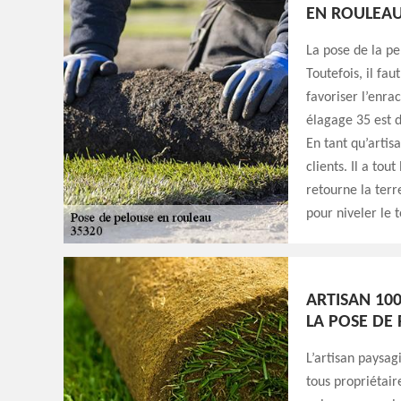
EN ROULEAU
La pose de la pe
Toutefois, il fa
favoriser l’enra
élagage 35 est d
En tant qu’artis
clients. Il a tou
retourne la terr
pour niveler le 
ARTISAN 100
LA POSE DE
L’artisan paysag
tous propriétair