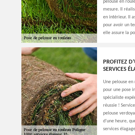
pelouse en roule
mesure. Il réali
en intérieur. Il
pour avoir un te
elle assure la po
PROFITEZ D
SERVICES É
Une pelouse en r
pour une pose im
spécialiste exp
réussie ! Servic
pelouse verdoyan
d’une heure, que
services élagage