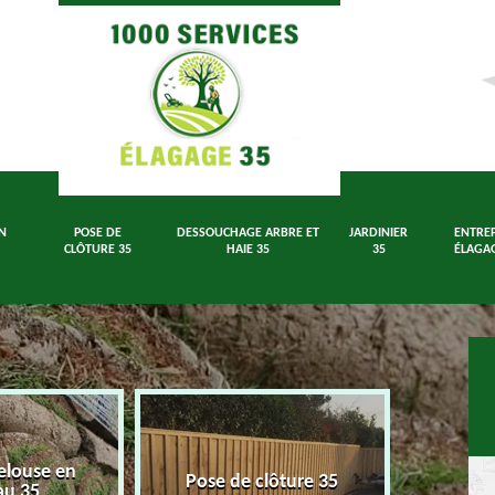
N
POSE DE
DESSOUCHAGE ARBRE ET
JARDINIER
ENTREP
CLÔTURE 35
HAIE 35
35
ÉLAGAG
elouse en
Dessouch
Pose de clôture 35
au 35