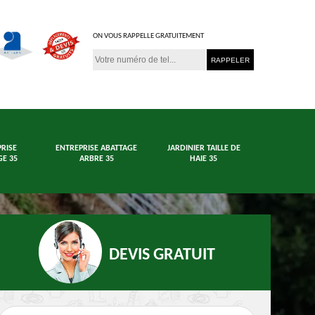
ON VOUS RAPPELLE GRATUITEMENT
RISE
ENTREPRISE ABATTAGE
JARDINIER TAILLE DE
E 35
ARBRE 35
HAIE 35
DEVIS GRATUIT
age arbre et haie
Jardinier 35
En
35