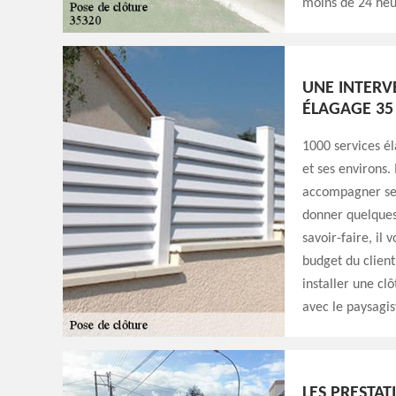
moins de 24 heur
UNE INTERV
ÉLAGAGE 35
1000 services é
et ses environs. 
accompagner ses 
donner quelques 
savoir-faire, il
budget du client
installer une cl
avec le paysagis
LES PRESTAT