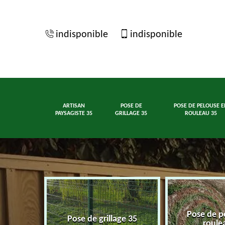
indisponible
indisponible
ARTISAN
POSE DE
POSE DE PELOUSE E
PAYSAGISTE 35
GRILLAGE 35
ROULEAU 35
Pose de p
ste 35
Pose de grillage 35
roule