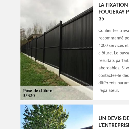
LA FIXATION
FOUGERAY P
35
Confier les trav
recommandé pour
1000 services él
clôture. Le pays
résultats parfai
abordables. Si v
contactez-le dès
différents param
l’épaisseur.
UN DEVIS D
L’ENTREPRIS