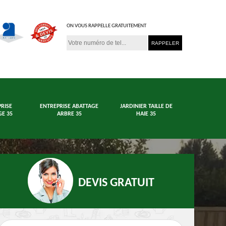
ON VOUS RAPPELLE GRATUITEMENT
RISE
ENTREPRISE ABATTAGE
JARDINIER TAILLE DE
E 35
ARBRE 35
HAIE 35
DEVIS GRATUIT
age arbre et haie
Jardinier 35
En
35