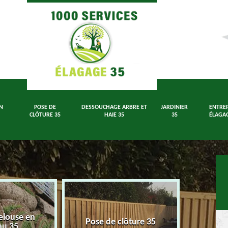
N
POSE DE
DESSOUCHAGE ARBRE ET
JARDINIER
ENTREP
CLÔTURE 35
HAIE 35
35
ÉLAGAG
elouse en
Dessouch
Pose de clôture 35
au 35