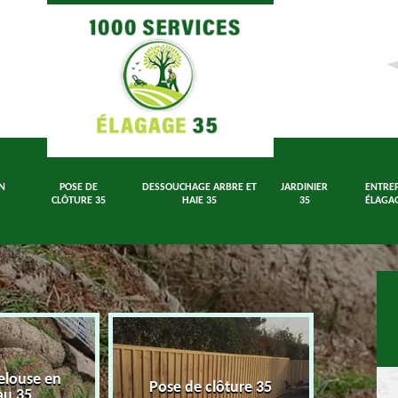
N
POSE DE
DESSOUCHAGE ARBRE ET
JARDINIER
ENTREP
CLÔTURE 35
HAIE 35
35
ÉLAGAG
elouse en
Dessouch
Pose de clôture 35
au 35