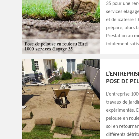
35 pour une rend
services élagage
et délicatesse ! 
préparé, alors fa
Prestation au me
totalement satisf
L’ENTREPRIS
POSE DE PE
L’entreprise 100
travaux de jardi
expérimentés. E
pelouse en roule
sol en retournant
différents détrit