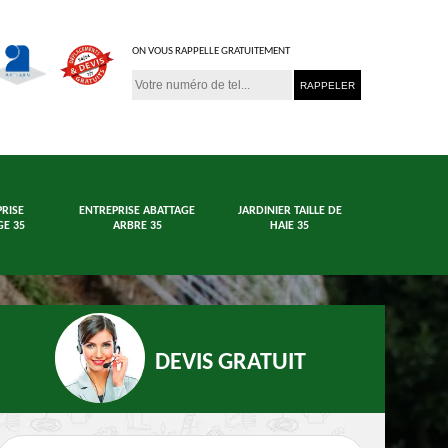
ON VOUS RAPPELLE GRATUITEMENT
RISE
ENTREPRISE ABATTAGE
JARDINIER TAILLE DE
E 35
ARBRE 35
HAIE 35
DEVIS GRATUIT
age arbre et haie
Jardinier 35
En
35