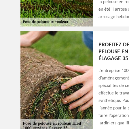
la pelouse en ro
en été il arros
arrosage hebdoma
PROFITEZ DE
PELOUSE EN
ÉLAGAGE 35
L’entreprise 100
d’aménagement p
spécialités de ce
effectue le trav
synthétique. Pou
l’année pour la 
faire l’opératio
jardiniers qualif